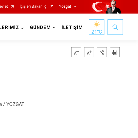
evlet
İçişleri Bakanlığı
Yozgat
LERİMİZ
GÜNDEM
İLETİŞİM
21
°C
Başiskele
ya / YOZGAT
Darıca
Çayırova
Dilovası