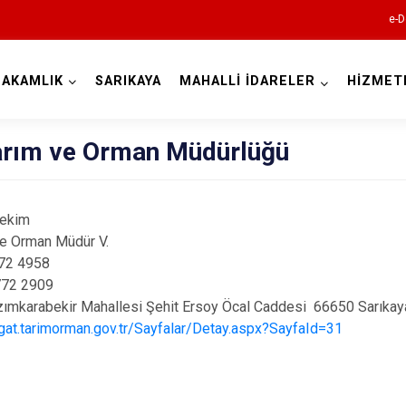
e-D
AKAMLIK
SARIKAYA
MAHALLİ İDARELER
HİZMET
Kocaeli
Tarım ve Orman Müdürlüğü
Hekim
ve Orman Müdür V.
772 4958
772 2909
Gebze
ımkarabekir Mahallesi Şehit Ersoy Öcal Caddesi 66650 Sarıka
zgat.tarimorman.gov.tr/Sayfalar/Detay.aspx?SayfaId=31
Gölcük
Kandıra
Karamürsel