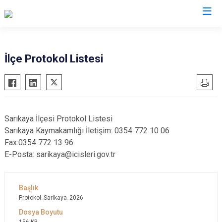
Kocaeli
İlçe Protokol Listesi
Gebze
Başiskele
Gölcük
Darıca
Kandıra
Çayırova
Sarıkaya İlçesi Protokol Listesi
Karamürsel
Dilovası
Sarıkaya Kaymakamlığı İletişim: 0354 772 10 06
Körfez
İzmit
Fax:0354 772 13 96
E-Posta: sarikaya@icisleri.gov.tr
Derince
Kartepe
Protokol_Sarikaya_2026