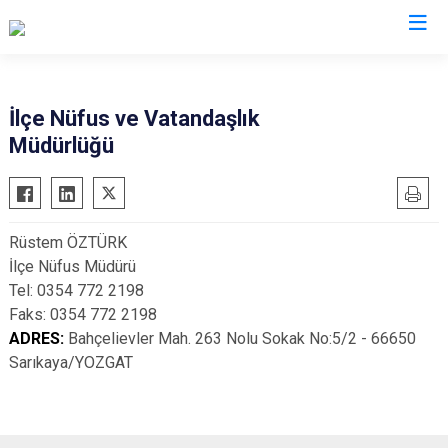
Kocaeli
İlçe Nüfus ve Vatandaşlık
Müdürlüğü
Gebze
Başiskele
Gölcük
Darıca
Kandıra
Çayırova
Rüstem ÖZTÜRK
Karamürsel
Dilovası
İlçe Nüfus Müdürü
Körfez
İzmit
Tel: 0354 772 2198
Derince
Kartepe
Faks: 0354 772 2198
ADRES:
Bahçelievler Mah. 263 Nolu Sokak No:5/2 - 66650
Sarıkaya/YOZGAT