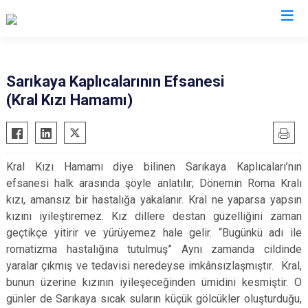
Kocaeli
Sarıkaya Kaplıcalarının Efsanesi
(Kral Kızı Hamamı)
Gebze
Başiskele
Gölcük
Darıca
Kandıra
Çayırova
Kral Kızı Hamamı diye bilinen Sarıkaya Kaplıcaları’nın
Karamürsel
Dilovası
efsanesi halk arasında şöyle anlatılır;
Dönemin Roma Kralı
Körfez
İzmit
kızı, amansız bir hastalığa yakalanır. Kral ne yaparsa yapsın
Derince
Kartepe
kızını iyileştiremez. Kız dillere destan güzelliğini zaman
geçtikçe yitirir ve yürüyemez hale gelir. “Bugünkü adı ile
romatizma hastalığına tutulmuş” Aynı zamanda cildinde
yaralar çıkmış ve tedavisi neredeyse imkânsızlaşmıştır. Kral,
bunun üzerine kızının iyileşeceğinden ümidini kesmiştir. O
günler de Sarıkaya sıcak suların küçük gölcükler oluşturduğu,