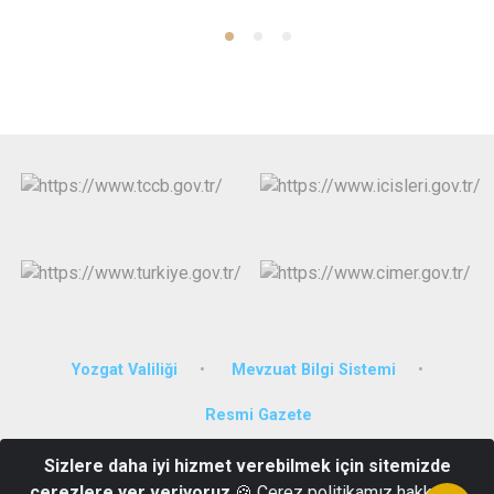
Yozgat Valiliği
Mevzuat Bilgi Sistemi
Resmi Gazete
Sizlere daha iyi hizmet verebilmek için sitemizde
Bahçelievler Mahallesi, 263 Nolu Sokak No:5/2 Sarıkaya YOZGAT
çerezlere yer veriyoruz
🍪 Çerez politikamız hakkında