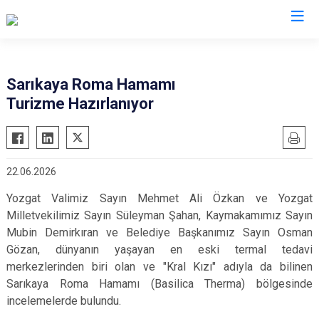
Kocaeli
Sarıkaya Roma Hamamı
Turizme Hazırlanıyor
Gebze
Başiskele
Gölcük
Darıca
Kandıra
Çayırova
22.06.2026
Karamürsel
Dilovası
Yozgat Valimiz Sayın Mehmet Ali Özkan ve Yozgat
Körfez
İzmit
Milletvekilimiz Sayın Süleyman Şahan, Kaymakamımız Sayın
Derince
Kartepe
Mubin Demirkıran ve Belediye Başkanımız Sayın Osman
Gözan, dünyanın yaşayan en eski termal tedavi
merkezlerinden biri olan ve "Kral Kızı" adıyla da bilinen
Sarıkaya Roma Hamamı (Basilica Therma) bölgesinde
incelemelerde bulundu.