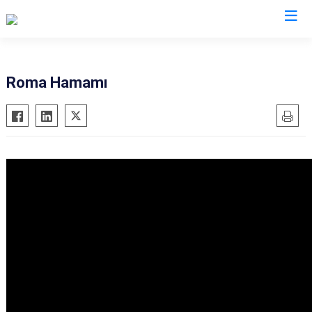
Kocaeli
Roma Hamamı
Gebze
Başiskele
Gölcük
Darıca
Kandıra
Çayırova
Karamürsel
Dilovası
Körfez
İzmit
Derince
Kartepe